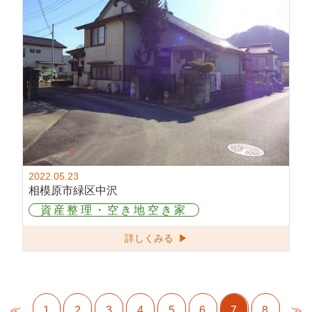
2022.05.23
相模原市緑区中沢
資産整理・空き地空き家
詳しくみる ▶
≪
1
2
3
4
5
6
7
8
≫