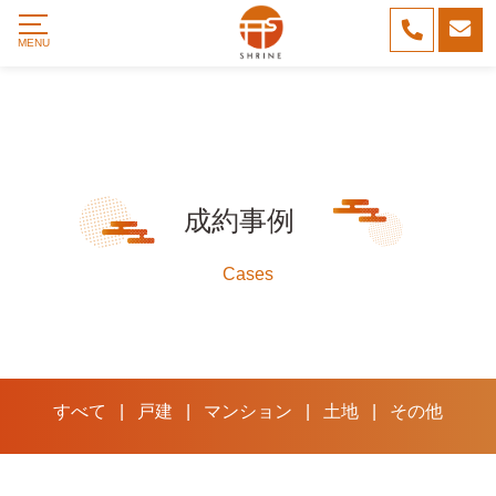
成約事例
Cases
すべて
|
戸建
|
マンション
|
土地
|
その他