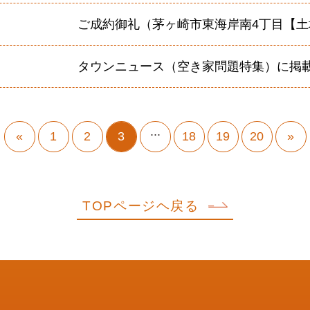
ご成約御礼（茅ヶ崎市東海岸南4丁目【土
タウンニュース（空き家問題特集）に掲
...
«
1
2
3
18
19
20
»
TOPページヘ戻る