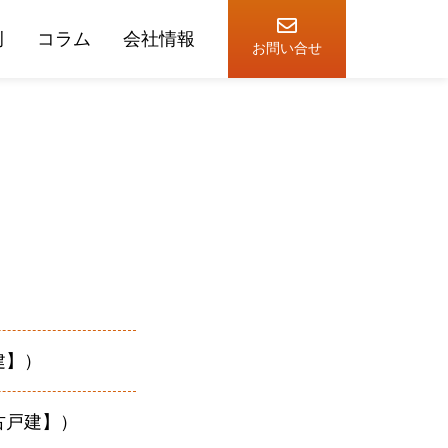
例
コラム
会社情報
お問い合せ
建】）
古戸建】）